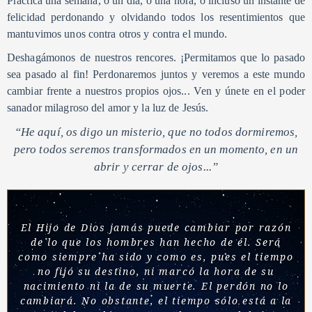
Practica una semana, o un día, o una hora, o incluso un instante de
felicidad perdonando y olvidando todos los resentimientos que
mantuvimos unos contra otros y contra el mundo.
Deshagámonos de nuestros rencores. ¡Permitamos que lo pasado
sea pasado al fin! Perdonaremos juntos y veremos a este mundo
cambiar frente a nuestros propios ojos... Ven y únete en el poder
sanador milagroso del amor y la luz de Jesús.
“He aquí, os digo un misterio, que no todos dormiremos,
pero todos seremos transformados en un momento, en un
abrir y cerrar de ojos...”
El Hijo de Dios jamás puede cambiar por razón
de lo que los hombres han hecho de él.
Será
como siempre ha sido y como es, pues el tiempo
no fijó su destino, ni marcó la hora de su
nacimiento ni la de su muerte.
El perdón no lo
cambiará.
No obstante, el tiempo sólo está a la